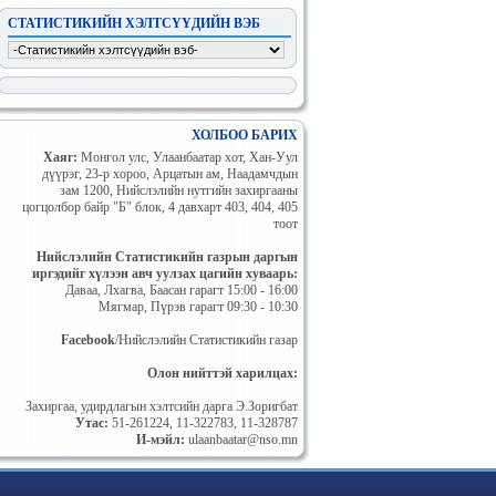
СТАТИСТИКИЙН ХЭЛТСҮҮДИЙН ВЭБ
ХОЛБОО БАРИХ
Хаяг:
Mонгол улc, Улаанбаатар хот, Хан-Уул
дүүрэг, 23-р хороо, Арцатын ам, Наадамчдын
зам 1200, Нийслэлийн нутгийн захиргааны
цогцолбор байр "Б" блок, 4 давхарт 403, 404, 405
тоот
Нийслэлийн Статистикийн газрын даргын
иргэдийг хүлээн авч уулзах цагийн хуваарь:
Даваа, Лхагва, Баасан гарагт 15:00 - 16:00
Мягмар, Пүрэв гарагт 09:30 - 10:30
Facebook
/Нийслэлийн Статистикийн газар
Олон нийттэй харилцах:
Захиргаа, удирдлагын хэлтсийн дарга Э.Зоригбат
Утас:
51-261224, 11-322783, 11-328787
И-мэйл:
ulaanbaatar@nso.mn