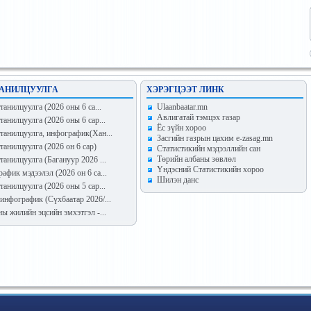
АНИЛЦУУЛГА
ХЭРЭГЦЭЭТ ЛИНК
анилцуулга (2026 оны 6 са...
Ulaanbaatar.mn
Авлигатай тэмцэх газар
танилцуулга (2026 оны 6 сар...
Ёс зүйн хороо
танилцуулга, инфографик(Хан...
Засгийн газрын цахим e-zasag.mn
танилцуулга (2026 он 6 сар)
Статистикийн мэдээллийн сан
Төрийн албаны зөвлөл
танилцуулга (Багануур 2026 ...
Үндэсний Статистикийн хороо
афик мэдээлэл (2026 он 6 са...
Шилэн данс
танилцуулга (2026 оны 5 сар...
инфографик (Сүхбаатар 2026/...
ны жилийн эцсийн эмхэтгэл -...