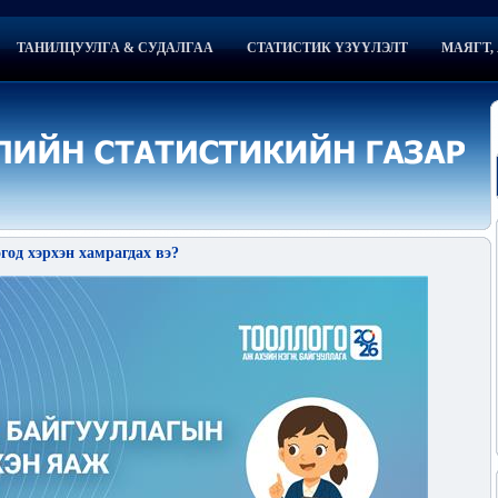
ТАНИЛЦУУЛГА & СУДАЛГАА
СТАТИСТИК ҮЗҮҮЛЭЛТ
МАЯГТ, 
год хэрхэн хамрагдах вэ?