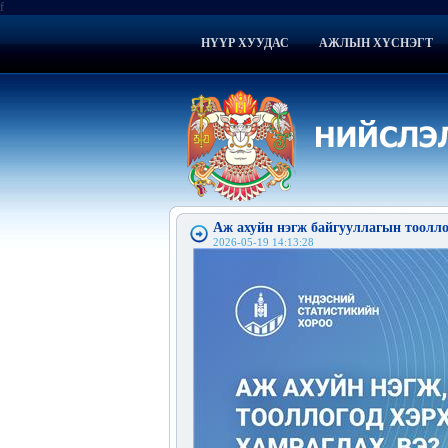
f
НҮҮР ХУУДАС
АЖЛЫН ХҮСНЭГТ
Аж ахуйн нэгж байгууллагын тоолло
2026-05-19 14:13:28