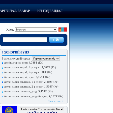
АРГАЧЛАЛ, ЗААВАР
ИЛ ТОД БАЙДАЛ
Хэл:
7 ХОНОГИЙН ҮНЭ
Бүтээгдэхүүний төрөл
:
Алейка гурил, дээд:
4,789
₮ (Кг)
Алтан тариа задгай, 1-р зэрэг:
2,386
₮ (Кг)
Алтан тариа задгай, 2-р зэрэг:
00
₮ (Кг)
Алтан тариа задгай, дээд:
3,165
₮ (Кг)
Алтан тариа савласан, 1-р зэрэг:
2,469
₮ (Кг)
Алтан тариа савласан, 2-р зэрэг:
1,504
₮ (Кг)
Алтан тариа савласан, дээд:
3,454
₮ (Кг)
Алтан тариа савласан, дээдийн дээд:
4,187
₮ (Кг)
Дэлгэрэнгүй