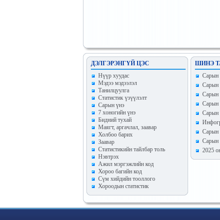
ДЭЛГЭРЭНГҮЙ ЦЭС
ШИНЭ Т
Hүүр хуудас
Сарын т
Мэдээ мэдээлэл
Сарын 
Танилцуулга
Сарын 
Статистик үзүүлэлт
Сарын 
Сарын үнэ
7 хоногийн үнэ
Сарын 
Бидний тухай
Инфогр
Маягт, аргачлал, заавар
Сарын 
Холбоо барих
Сарын 
Заавар
Статистикийн тайлбар толь
2025 о
Нэвтрэх
Ажил мэргэжлийн код
Хороо багийн код
Сүм хийдийн тооллого
Хороодын статистик