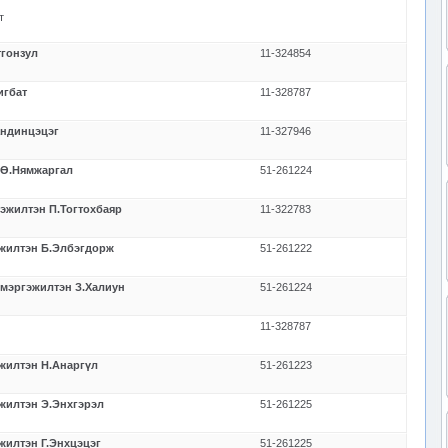
т
тгонзул
11-324854
игбат
11-328787
андинцэцэг
11-327946
 Ө.Нямжаргал
51-261224
эжилтэн П.Тогтохбаяр
11-322783
эжилтэн Б.Элбэгдорж
51-261222
 мэргэжилтэн З.Халиун
51-261224
11-328787
жилтэн Н.Анаргүл
51-261223
жилтэн Э.Энхгэрэл
51-261225
жилтэн Г.Энхцэцэг
51-261225