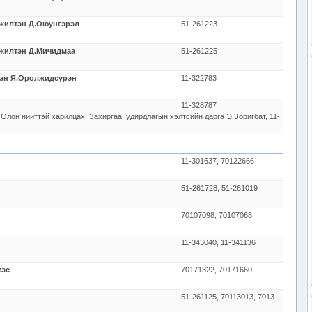
эжилтэн Д.Оюунгэрэл
51-261223
эжилтэн Д.Мичидмаа
51-261225
тэн Я.Оролжидсүрэн
11-322783
11-328787
лон нийттэй харилцах: Захиргаа, удирдлагын хэлтсийн дарга Э.Зоригбат, 11-
11-301637, 70122666
51-261728, 51-261019
70107098, 70107068
11-343040, 11-341136
тэс
70171322, 70171660
51-261125, 70113013, 70130767