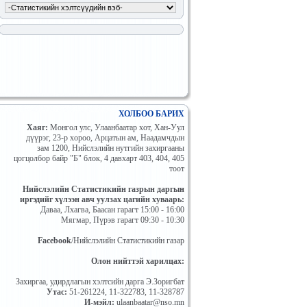
ХОЛБОО БАРИХ
Хаяг:
Mонгол улc, Улаанбаатар хот, Хан-Уул
дүүрэг, 23-р хороо, Арцатын ам, Наадамчдын
зам 1200, Нийслэлийн нутгийн захиргааны
цогцолбор байр "Б" блок, 4 давхарт 403, 404, 405
тоот
Нийслэлийн Статистикийн газрын даргын
иргэдийг хүлээн авч уулзах цагийн хуваарь:
Даваа, Лхагва, Баасан гарагт 15:00 - 16:00
Мягмар, Пүрэв гарагт 09:30 - 10:30
Facebook
/Нийслэлийн Статистикийн газар
Олон нийттэй харилцах:
Захиргаа, удирдлагын хэлтсийн дарга Э.Зоригбат
Утас:
51-261224, 11-322783, 11-328787
И-мэйл:
ulaanbaatar@nso.mn