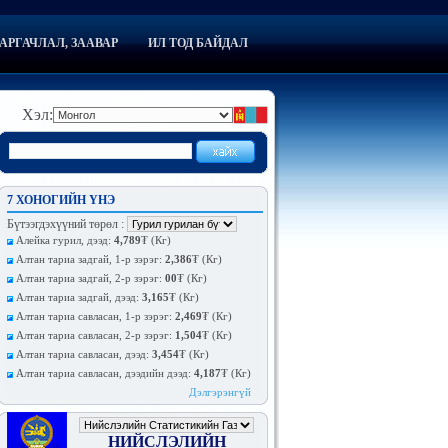
АРГАЧЛАЛ, ЗААВАР
ИЛ ТОД БАЙДАЛ
Хэл:
7 ХОНОГИЙН ҮНЭ
Бүтээгдэхүүний төрөл
:
Алейка гурил, дээд:
4,789
₮ (Кг)
Алтан тариа задгай, 1-р зэрэг:
2,386
₮ (Кг)
Алтан тариа задгай, 2-р зэрэг:
00
₮ (Кг)
Алтан тариа задгай, дээд:
3,165
₮ (Кг)
Алтан тариа савласан, 1-р зэрэг:
2,469
₮ (Кг)
Алтан тариа савласан, 2-р зэрэг:
1,504
₮ (Кг)
Алтан тариа савласан, дээд:
3,454
₮ (Кг)
Алтан тариа савласан, дээдийн дээд:
4,187
₮ (Кг)
Дэлгэрэнгүй
НИЙСЛЭЛИЙН