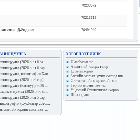
70233672
70213719
ргэжилтэн Д.Ундрал
70494049
АНИЛЦУУЛГА
ХЭРЭГЦЭЭТ ЛИНК
анилцуулга (2026 оны 6 са...
Ulaanbaatar.mn
Авлигатай тэмцэх газар
танилцуулга (2026 оны 6 сар...
Ёс зүйн хороо
танилцуулга, инфографик(Хан...
Засгийн газрын цахим e-zasag.mn
танилцуулга (2026 он 6 сар)
Статистикийн мэдээллийн сан
Төрийн албаны зөвлөл
танилцуулга (Багануур 2026 ...
Үндэсний Статистикийн хороо
афик мэдээлэл (2026 он 6 са...
Шилэн данс
танилцуулга (2026 оны 5 сар...
инфографик (Сүхбаатар 2026/...
ны жилийн эцсийн эмхэтгэл -...