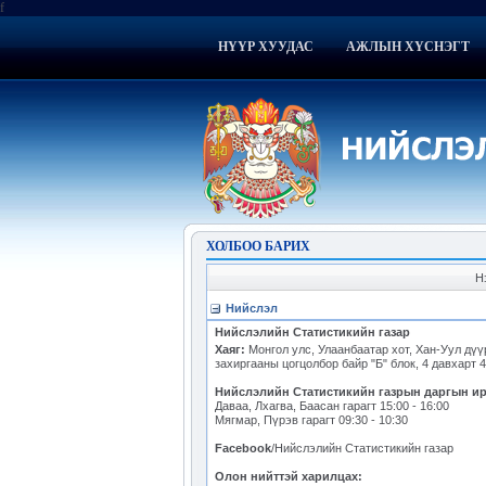
f
НҮҮР ХУУДАС
АЖЛЫН ХҮСНЭГТ
ХОЛБОО БАРИХ
Н
Нийслэл
Нийслэлийн Статистикийн газар
Хаяг:
Mонгол улc, Улаанбаатар хот, Хан-Уул дүү
захиргааны цогцолбор байр "Б" блок, 4 давхарт 4
Нийслэлийн Статистикийн газрын даргын ирг
Даваа, Лхагва, Баасан гарагт 15:00 - 16:00
Мягмар, Пүрэв гарагт 09:30 - 10:30
Facebook
/Нийслэлийн Статистикийн газар
Олон нийттэй харилцах: