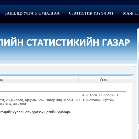
ТАНИЛЦУУЛГА & СУДАЛГАА
СТАТИСТИК ҮЗҮҮЛЭЛТ
МАЯГТ, 
эр
Утас
51-261224, 11-322783, 11-328787
рэг, 23-р хороо, Арцатын ам, Наадамчдын зам 1200, Нийслэлийн нутгийн
03, 404, 405 тоот
эдийг хүлээн авч уулзах цагийн хуваарь: