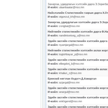
Захиргаа, удирдлагын хэлтсийн дарга Э.Зоригба
И-мэйл:
ulaanbaatar@nso.mn
Нийслэлийн Статистикийн газрын дарга Х.О
И-мэйл:
otgonzul_kh@nso.mn
Захиргаа, удирдлагын хэлтсийн дарга Э.Зор
И-мэйл:
zorigbat@nso.mn
Нийгмийн статистикийн хэлтсийн дарга Ө.Н
И-мэйл:
nandintsetseg_u@nso.mn
Эдийн засгийн статистикийн хэлтсийн дарга
И-мэйл:
nyamjargal@nso.mn
Нийгмийн статистикийн хэлтсийн ахлах мэрг
И-мэйл:
togtohbayar_p@nso.mn
Эдийн засгийн статистикийн хэлтсийн мэрг
И-мэйл:
elbegdorj_b@nso.mn
Эдийн засгийн статистикийн хэлтсийн ахлах
И-мэйл:
khaliun_z@nso.mn
Ерөнхий нягтлан бодогч Д.Азжаргал
И-мэйл:
azjargal@nso.mn
Эдийн засгийн статистикийн хэлтсийн мэргэ
И-мэйл:
anargul@nso.mn
Эдийн засгийн статистикийн хэлтсийн мэргэ
И-мэйл:
enkhgerel@nso.mn
Эдийн засгийн статистикийн хэлтсийн мэргэ