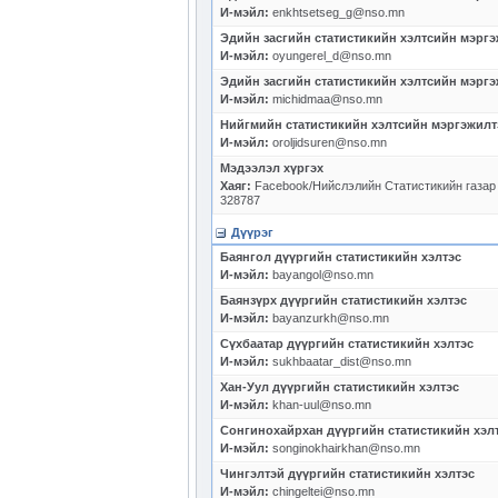
И-мэйл:
enkhtsetseg_g@nso.mn
Эдийн засгийн статистикийн хэлтсийн мэрг
И-мэйл:
oyungerel_d@nso.mn
Эдийн засгийн статистикийн хэлтсийн мэрг
И-мэйл:
michidmaa@nso.mn
Нийгмийн статистикийн хэлтсийн мэргэжил
И-мэйл:
oroljidsuren@nso.mn
Мэдээлэл хүргэх
Хаяг:
Facebook/Нийслэлийн Статистикийн газар О
328787
Дүүрэг
Баянгол дүүргийн статистикийн хэлтэс
И-мэйл:
bayangol@nso.mn
Баянзүрх дүүргийн статистикийн хэлтэс
И-мэйл:
bayanzurkh@nso.mn
Сүхбаатар дүүргийн статистикийн хэлтэс
И-мэйл:
sukhbaatar_dist@nso.mn
Хан-Уул дүүргийн статистикийн хэлтэс
И-мэйл:
khan-uul@nso.mn
Сонгинохайрхан дүүргийн статистикийн хэл
И-мэйл:
songinokhairkhan@nso.mn
Чингэлтэй дүүргийн статистикийн хэлтэс
И-мэйл:
chingeltei@nso.mn