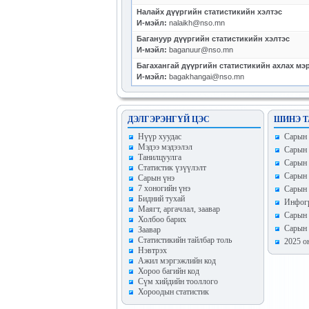
Налайх дүүргийн статистикийн хэлтэс
И-мэйл:
nalaikh@nso.mn
Багануур дүүргийн статистикийн хэлтэс
И-мэйл:
baganuur@nso.mn
Багахангай дүүргийн статистикийн ахлах мэ
И-мэйл:
bagakhangai@nso.mn
ДЭЛГЭРЭНГҮЙ ЦЭС
ШИНЭ Т
Hүүр хуудас
Сарын т
Мэдээ мэдээлэл
Сарын 
Танилцуулга
Сарын 
Статистик үзүүлэлт
Сарын 
Сарын үнэ
7 хоногийн үнэ
Сарын 
Бидний тухай
Инфогр
Маягт, аргачлал, заавар
Сарын 
Холбоо барих
Сарын 
Заавар
Статистикийн тайлбар толь
2025 о
Нэвтрэх
Ажил мэргэжлийн код
Хороо багийн код
Сүм хийдийн тооллого
Хороодын статистик