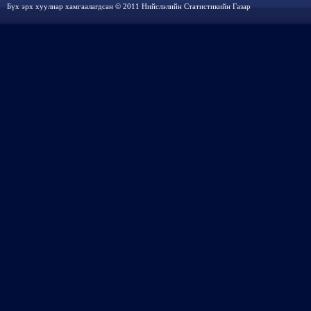
Бүх эрх хуулиар хамгаалагдсан © 2011 Нийслэлийн Статистикийн Газар