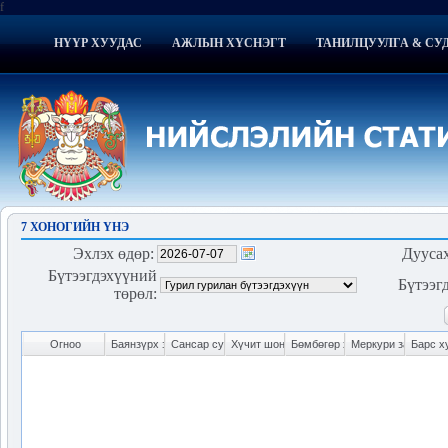
f
НҮҮР ХУУДАС
АЖЛЫН ХҮСНЭГТ
ТАНИЛЦУУЛГА & СУ
7 ХОНОГИЙН ҮНЭ
Эхлэх өдөр
:
Дууса
Бүтээгдэхүүний
Бүтээг
төрөл
: