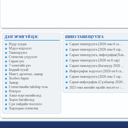
ДЭЛГЭРЭНГҮЙ ЦЭС
ШИНЭ ТАНИЛЦУУЛГА
Hүүр хуудас
Сарын танилцуулга (2026 оны 6 са...
Мэдээ мэдээлэл
Сарын танилцуулга (2026 оны 6 сар...
Танилцуулга
Сарын танилцуулга, инфографик(Хан...
Статистик үзүүлэлт
Сарын танилцуулга (2026 он 6 сар)
Сарын үнэ
7 хоногийн үнэ
Сарын танилцуулга (Багануур 2026 ...
Бидний тухай
Инфографик мэдээлэл (2026 он 6 са...
Маягт, аргачлал, заавар
Сарын танилцуулга (2026 оны 5 сар...
Холбоо барих
Сарын инфографик (Сүхбаатар 2026/...
Заавар
Статистикийн тайлбар толь
2025 оны жилийн эцсийн эмхэтгэл -...
Нэвтрэх
Ажил мэргэжлийн код
Хороо багийн код
Сүм хийдийн тооллого
Хороодын статистик