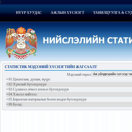
f
НҮҮР ХУУДАС
АЖЛЫН ХҮСНЭГТ
ТАНИЛЦУУЛГА & СУ
СТАТИСТИК МЭДЭЭНИЙ ХҮСНЭГТИЙН ЖАГСААЛТ
Мэдээний төрөл
:
• 01.Цахилгаан, дулаан, нүүрс
• 02.Хүнсний бүтээгдэхүүн
• 03.Сүлжмэл оёмол нэхмэл бүтээгдэхүүн
• 04.Хэвлэл нийтлэл
• 05.Барилгын материалын болон модон бүтээгдэхүүн
• 06.Бусад