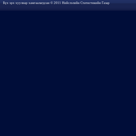
Бүх эрх хуулиар хамгаалагдсан © 2011 Нийслэлийн Статистикийн Газар