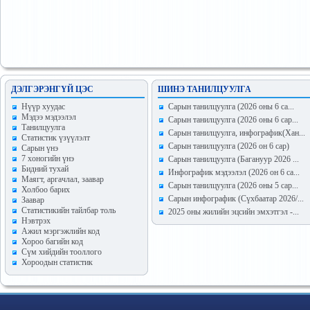
ДЭЛГЭРЭНГҮЙ ЦЭС
ШИНЭ ТАНИЛЦУУЛГА
Hүүр хуудас
Сарын танилцуулга (2026 оны 6 са...
Мэдээ мэдээлэл
Сарын танилцуулга (2026 оны 6 сар...
Танилцуулга
Сарын танилцуулга, инфографик(Хан...
Статистик үзүүлэлт
Сарын танилцуулга (2026 он 6 сар)
Сарын үнэ
7 хоногийн үнэ
Сарын танилцуулга (Багануур 2026 ...
Бидний тухай
Инфографик мэдээлэл (2026 он 6 са...
Маягт, аргачлал, заавар
Сарын танилцуулга (2026 оны 5 сар...
Холбоо барих
Сарын инфографик (Сүхбаатар 2026/...
Заавар
Статистикийн тайлбар толь
2025 оны жилийн эцсийн эмхэтгэл -...
Нэвтрэх
Ажил мэргэжлийн код
Хороо багийн код
Сүм хийдийн тооллого
Хороодын статистик