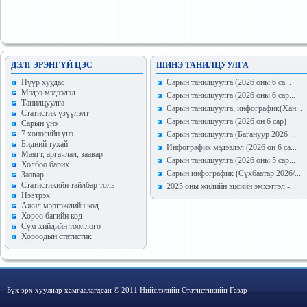
ДЭЛГЭРЭНГҮЙ ЦЭС
ШИНЭ ТАНИЛЦУУЛГА
Hүүр хуудас
Сарын танилцуулга (2026 оны 6 са...
Мэдээ мэдээлэл
Сарын танилцуулга (2026 оны 6 сар...
Танилцуулга
Сарын танилцуулга, инфографик(Хан...
Статистик үзүүлэлт
Сарын танилцуулга (2026 он 6 сар)
Сарын үнэ
7 хоногийн үнэ
Сарын танилцуулга (Багануур 2026 ...
Бидний тухай
Инфографик мэдээлэл (2026 он 6 са...
Маягт, аргачлал, заавар
Сарын танилцуулга (2026 оны 5 сар...
Холбоо барих
Сарын инфографик (Сүхбаатар 2026/...
Заавар
Статистикийн тайлбар толь
2025 оны жилийн эцсийн эмхэтгэл -...
Нэвтрэх
Ажил мэргэжлийн код
Хороо багийн код
Сүм хийдийн тооллого
Хороодын статистик
Бүх эрх хуулиар хамгаалагдсан © 2011 Нийслэлийн Статистикийн Газар