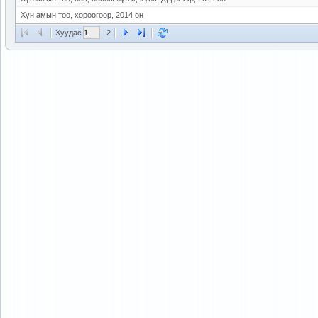
Хүн амын тоо, хороогоор, 2014 он
Хуудас
- 2