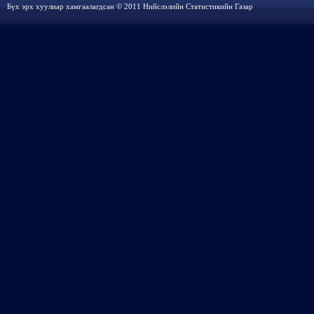
Бүх эрх хуулиар хамгаалагдсан © 2011 Нийслэлийн Статистикийн Газар