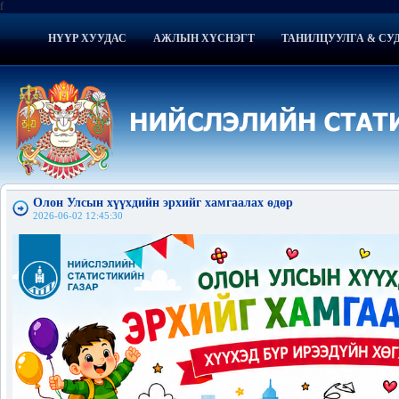
f
НҮҮР ХУУДАС
АЖЛЫН ХҮСНЭГТ
ТАНИЛЦУУЛГА & СУ
Олон Улсын хүүхдийн эрхийг хамгаалах өдөр
2026-06-02 12:45:30