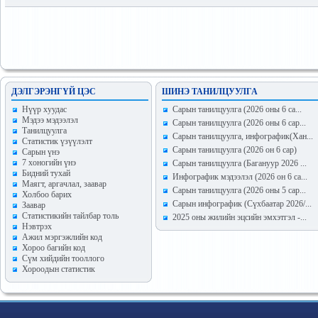
ДЭЛГЭРЭНГҮЙ ЦЭС
ШИНЭ ТАНИЛЦУУЛГА
Hүүр хуудас
Сарын танилцуулга (2026 оны 6 са...
Мэдээ мэдээлэл
Сарын танилцуулга (2026 оны 6 сар...
Танилцуулга
Сарын танилцуулга, инфографик(Хан...
Статистик үзүүлэлт
Сарын танилцуулга (2026 он 6 сар)
Сарын үнэ
7 хоногийн үнэ
Сарын танилцуулга (Багануур 2026 ...
Бидний тухай
Инфографик мэдээлэл (2026 он 6 са...
Маягт, аргачлал, заавар
Сарын танилцуулга (2026 оны 5 сар...
Холбоо барих
Сарын инфографик (Сүхбаатар 2026/...
Заавар
Статистикийн тайлбар толь
2025 оны жилийн эцсийн эмхэтгэл -...
Нэвтрэх
Ажил мэргэжлийн код
Хороо багийн код
Сүм хийдийн тооллого
Хороодын статистик