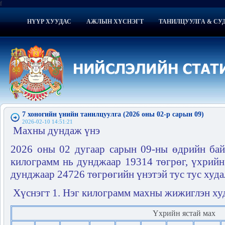
f
НҮҮР ХУУДАС
АЖЛЫН ХҮСНЭГТ
ТАНИЛЦУУЛГА & СУ
7 хоногийн үнийн танилцуулга (2026 оны 02-р сарын 09)
2026-02-10 14:51:21
Махны дундаж үнэ
2026 оны 02 дугаар сарын 09-ны өдрийн бай
килограмм нь дунджаар 19314 төгрөг, үхрийн
дунджаар 24726 төгрөгийн үнэтэй тус тус худа
Хүснэгт 1. Нэг килограмм махны жижиглэн ху
Үхрийн ястай мах