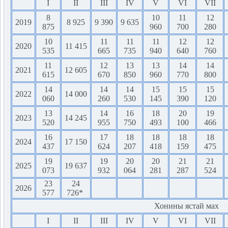
I
II
III
IV
V
VI
VII
8
10
11
12
2019
8 925
9 390
9 635
875
960
700
280
10
11
11
11
12
12
2020
11 415
535
665
735
940
640
760
11
12
13
13
14
14
2021
12 605
615
670
850
960
770
800
14
14
14
15
15
15
2022
14 000
060
260
530
145
390
120
13
14
16
18
20
19
2023
14 245
520
955
750
493
100
466
16
17
18
18
18
18
2024
17 150
437
624
207
418
159
475
19
19
20
20
21
21
2025
19 637
073
932
064
281
287
524
23
24
2026
577
726*
Хонины ястай мах
I
II
III
IV
V
VI
VII