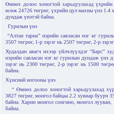
Өмнөх долоо хоногтой харьцуулахад үхрийн 
өсөж 24726 төгрөг, үхрийн цул махны үнэ 1.4
дундаж үнэтэй байна.
Гурилын үнэ
“Алтан тариа” нэрийн савласан нэг кг гурил
3507 төгрөг, 1-р зэрэг нь 2507 төгрөг, 2-р зэрэ
Худалдан авагч ихээр үйлчлүүлдэг “Барс” ху
нэрийн савласан нэг кг гурилын дундаж үнэ дэ
зэрэг нь 2300 төгрөг, 2-р зэрэг нь 1500 төгр
байна.
Хүнсний ногооны үнэ
“ Өмнөх долоо хоногтой харьцуулахад хү
3827 төгрөг, монгол байцаа 2.2 хувиар буурч 
байна. Харин монгол сонгино, монгол лууван,
байна.