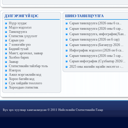
ДЭЛГЭРЭНГҮЙ ЦЭС
ШИНЭ ТАНИЛЦУУЛГА
Hүүр хуудас
Сарын танилцуулга (2026 оны 6 са...
Мэдээ мэдээлэл
Сарын танилцуулга (2026 оны 6 сар...
Танилцуулга
Сарын танилцуулга, инфографик(Хан...
Статистик үзүүлэлт
Сарын танилцуулга (2026 он 6 сар)
Сарын үнэ
7 хоногийн үнэ
Сарын танилцуулга (Багануур 2026 ...
Бидний тухай
Инфографик мэдээлэл (2026 он 6 са...
Маягт, аргачлал, заавар
Сарын танилцуулга (2026 оны 5 сар...
Холбоо барих
Сарын инфографик (Сүхбаатар 2026/...
Заавар
Статистикийн тайлбар толь
2025 оны жилийн эцсийн эмхэтгэл -...
Нэвтрэх
Ажил мэргэжлийн код
Хороо багийн код
Сүм хийдийн тооллого
Хороодын статистик
Бүх эрх хуулиар хамгаалагдсан © 2011 Нийслэлийн Статистикийн Газар