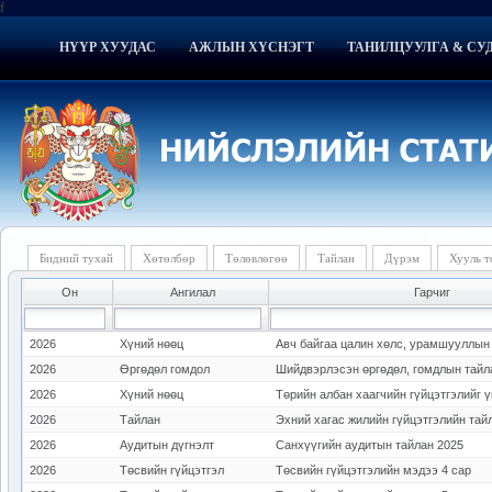
f
НҮҮР ХУУДАС
АЖЛЫН ХҮСНЭГТ
ТАНИЛЦУУЛГА & СУ
Бидний тухай
Хөтөлбөр
Төлөвлөгөө
Тайлан
Дүрэм
Хууль 
Он
Ангилал
Гарчиг
2026
Хүний нөөц
Авч байгаа цалин хөлс, урамшууллын
2026
Өргөдөл гомдол
Шийдвэрлэсэн өргөдөл, гомдлын тайла
2026
Хүний нөөц
Төрийн албан хаагчийн гүйцэтгэлийг 
2026
Тайлан
Эхний хагас жилийн гүйцэтгэлийн тай
2026
Аудитын дүгнэлт
Санхүүгийн аудитын тайлан 2025
2026
Төсвийн гүйцэтгэл
Төсвийн гүйцэтгэлийн мэдээ 4 сар