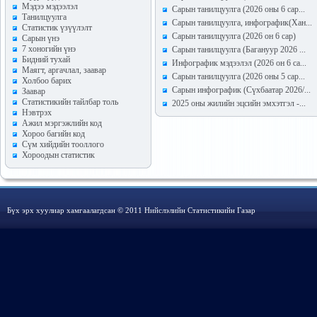
Мэдээ мэдээлэл
Сарын танилцуулга (2026 оны 6 сар...
Танилцуулга
Сарын танилцуулга, инфографик(Хан...
Статистик үзүүлэлт
Сарын танилцуулга (2026 он 6 сар)
Сарын үнэ
7 хоногийн үнэ
Сарын танилцуулга (Багануур 2026 ...
Бидний тухай
Инфографик мэдээлэл (2026 он 6 са...
Маягт, аргачлал, заавар
Сарын танилцуулга (2026 оны 5 сар...
Холбоо барих
Сарын инфографик (Сүхбаатар 2026/...
Заавар
Статистикийн тайлбар толь
2025 оны жилийн эцсийн эмхэтгэл -...
Нэвтрэх
Ажил мэргэжлийн код
Хороо багийн код
Сүм хийдийн тооллого
Хороодын статистик
Бүх эрх хуулиар хамгаалагдсан © 2011 Нийслэлийн Статистикийн Газар