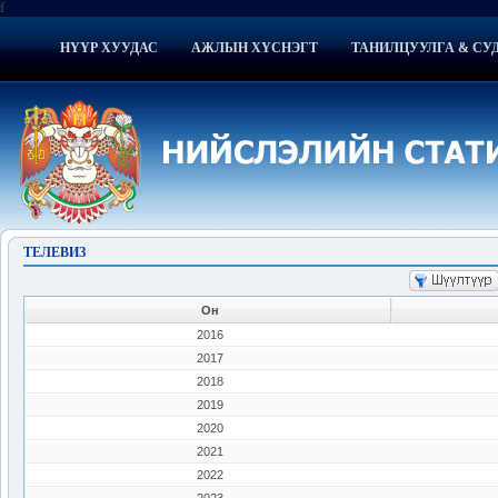
f
НҮҮР ХУУДАС
АЖЛЫН ХҮСНЭГТ
ТАНИЛЦУУЛГА & СУ
ТЕЛЕВИЗ