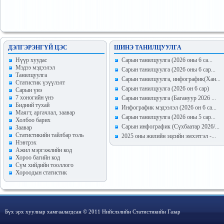
ДЭЛГЭРЭНГҮЙ ЦЭС
ШИНЭ ТАНИЛЦУУЛГА
Hүүр хуудас
Сарын танилцуулга (2026 оны 6 са...
Мэдээ мэдээлэл
Сарын танилцуулга (2026 оны 6 сар...
Танилцуулга
Сарын танилцуулга, инфографик(Хан...
Статистик үзүүлэлт
Сарын танилцуулга (2026 он 6 сар)
Сарын үнэ
7 хоногийн үнэ
Сарын танилцуулга (Багануур 2026 ...
Бидний тухай
Инфографик мэдээлэл (2026 он 6 са...
Маягт, аргачлал, заавар
Сарын танилцуулга (2026 оны 5 сар...
Холбоо барих
Сарын инфографик (Сүхбаатар 2026/...
Заавар
Статистикийн тайлбар толь
2025 оны жилийн эцсийн эмхэтгэл -...
Нэвтрэх
Ажил мэргэжлийн код
Хороо багийн код
Сүм хийдийн тооллого
Хороодын статистик
Бүх эрх хуулиар хамгаалагдсан © 2011 Нийслэлийн Статистикийн Газар