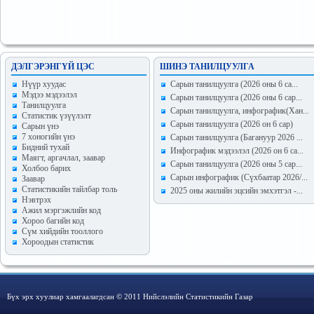
ДЭЛГЭРЭНГҮЙ ЦЭС
ШИНЭ ТАНИЛЦУУЛГА
Hүүр хуудас
Сарын танилцуулга (2026 оны 6 са...
Мэдээ мэдээлэл
Сарын танилцуулга (2026 оны 6 сар...
Танилцуулга
Сарын танилцуулга, инфографик(Хан...
Статистик үзүүлэлт
Сарын танилцуулга (2026 он 6 сар)
Сарын үнэ
7 хоногийн үнэ
Сарын танилцуулга (Багануур 2026 ...
Бидний тухай
Инфографик мэдээлэл (2026 он 6 са...
Маягт, аргачлал, заавар
Сарын танилцуулга (2026 оны 5 сар...
Холбоо барих
Сарын инфографик (Сүхбаатар 2026/...
Заавар
Статистикийн тайлбар толь
2025 оны жилийн эцсийн эмхэтгэл -...
Нэвтрэх
Ажил мэргэжлийн код
Хороо багийн код
Сүм хийдийн тооллого
Хороодын статистик
Бүх эрх хуулиар хамгаалагдсан © 2011 Нийслэлийн Статистикийн Газар