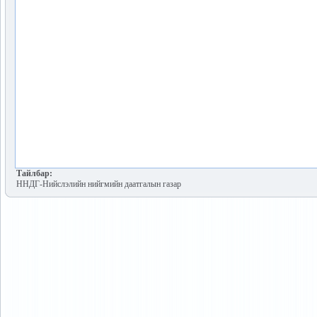
Тайлбар:
ННДГ-Нийслэлийн нийгмийн даатгалын газар