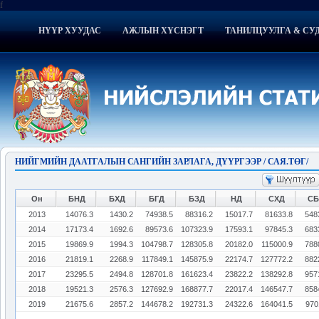
f
НҮҮР ХУУДАС
АЖЛЫН ХҮСНЭГТ
ТАНИЛЦУУЛГА & СУ
НИЙГМИЙН ДААТГАЛЫН САНГИЙН ЗАРЛАГА, ДҮҮРГЭЭР / САЯ.ТӨГ/